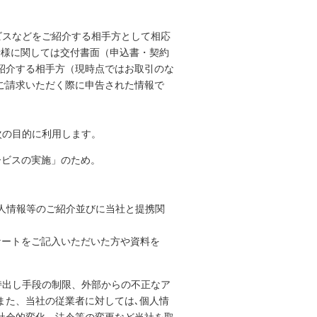
ビスなどをご紹介する相手方として相応
者様に関しては交付書面（申込書・契約
紹介する相手方（現時点ではお取引のな
ご請求いただく際に申告された情報で
次の目的に利用します。
ービスの実施」のため。
人情報等のご紹介並びに当社と提携関
ケートをご記入いただいた方や資料を
持出し手段の制限、外部からの不正なア
また、当社の従業者に対しては､個人情
社会的変化、法令等の変更など当社を取