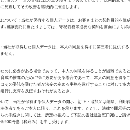
切に見直してその改善を継続的に推進します。
委託について：当社が保有する個人データは、お客さまとの契約目的を達
す｡当該委託に当たりましては、守秘義務等必要な契約を書面により締
いて：当社が取得した個人データは、本人の同意を得ずに第三者に提供す
りません。
のために必要がある場合であって、本人の同意を得ることが困難である
な育成の推進のために特に必要がある場合であって、本人の同意を得る
たはその委託を受けた者が法令の定める事務を遂行することに対して協
の遂行に支障を及ぼすおそれがあるとき。
について：当社が保有する個人データの開示、訂正・追加又は削除、利用
報主体者であるご本人に限り、これを承ります。ただし、法律で開示等
れらの手続きに関しては、所定の書式にて下記の当社担当窓口宛にご請
金900円也（税込み）を申し受けます。