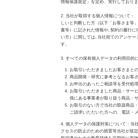
情報保護規定」を定め、実行しており
2. 当社が取得する個人情報について
しいと判断した方（以下「お客さま等
書等）に記された情報や､契約の履行に
い方）に関しては､当社宛てのアンケー
す。
3. すべての保有個人データの利用目
お取引いただきましたお客さまと
商品開発・研究に参考となるお客
お申出のあったご相談等を受付処
お取引いただきました商品・サー
係にある事業者が取り扱う商品・
お取引のない方で当社の取扱商品
ご請求いただいた方への、電話・
4. 個人データの保護対策について：
クセスの防止のための措置等当社が規定
報保護のための教育研修を定期的に実施