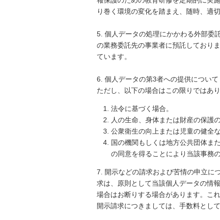
り巻く環境の変化を踏まえ、随時、適
5. 個人データの処理にかかわる外部
の業務委託先の事業者に預託しておりま
ています。
6. 個人データの第3者への提供につ
ただし、以下の場合はこの限りではあ
法令に基づく場合。
人の生命、身体または財産の保護
公衆衛生の向上または児童の健全
国の機関もしくは地方公共団体ま
の同意を得ることにより当該事務
7. 開示などの請求および苦情の申立
求は、原則として当該個人データの情
場合はお断りする場合があります。こ
開示請求につきましては、手数料として