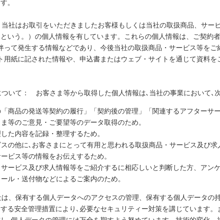
ます。
： 当社はお取引をいただきましたお客様もしくは当社の取扱商品、サー
」という。）の個人情報を有しています。これらの個人情報は、ご契約
伴って発生する情報などであり、今後当社の取扱商品・サービス等をご
ト用紙に記された情報や、申込書またはウェブ・サイトを通じて資料を
的について： お客さま等から取得した個人情報は､当社の事業において､
の「商品の発送等契約の履行」「契約後の管理」「関連するアフターサ
さま等のご意見・ご要望等のデータ取得のため。
理した内容を記録・整理するため。
ビスの他に､お客さまにとって有用と思われる取扱商品・サービス及び求
サービス等の情報をお伝えするため。
・サービス及び求人情報等をご紹介するに相応しいと判断した方、アン
メール・送付物などによるご案内のため。
当社は、保有する個人データへのアクセスの管理、保有する個人データの
する安全管理措置により､必要なセキュリティー対策を講じています。
し､個人データの管理には万全を期すよう努めています。技術的変化、