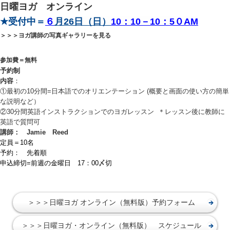
日曜ヨガ オンライン
★受付中＝
６
月26日（日）
10：10－10：5０AM
＞＞＞ヨガ講師の写真ギャラリーを見る
参加費＝無料
予約制
内容
：
①最初の10分間=日本語でのオリエンテーション (概要と画面の使い方の簡単
な説明など）
②30分間英語インストラクションでのヨガレッスン ＊レッスン後に教師に
英語で質問可
講師： Jamie Reed
定員＝10名
予約： 先着順
申込締切=前週の金曜日 17：00〆切
＞＞＞日曜ヨガ オンライン（無料版）予約フォーム
＞＞＞日曜ヨガ・オンライン（無料版） スケジュール