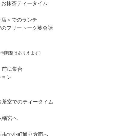
、お抹茶ティータイム
食店＞でのランチ
でのフリートーク英会話
時間調整はありえます）
口）前に集合
ション
へ
＆お茶室でのティータイム
岡八幡宮へ
、徒歩で小町通り方面へ