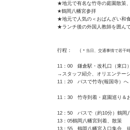
★地元で有名な竹寺の庭園散策
★鶴岡八幡宮参拝
★地元で人気の＜おばんざい和
★ランチ後の外国人教師を囲ん
行程： （
＊当日、交通事情で若干
11：00 鎌倉駅・改札口（東
→スタッフ紹介、オリエンテー
11：20 バスで竹寺(報国寺）
11：30 竹寺到着・庭園巡り
12：50 バスで（約10分）鶴
13：05鶴岡八幡宮到着、散策
13：55 鶴岡八幡宮入口集合