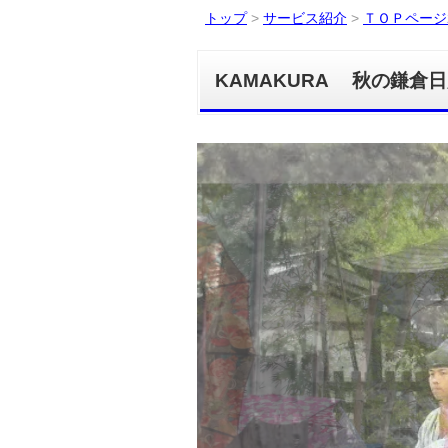
トップ
>
サービス紹介
>
ＴＯＰページ2
KAMAKURA 秋の鎌倉