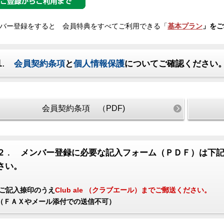
バー登録をすると 会員特典をすべてご利用できる「
基本プラン
」を
1
.
会員契約条項
と
個人情報保護
についてご確認ください
会員契約条項 （PDF)
２
メンバー登録に必要な記入フォーム（ＰＤＦ）は下
．
さい。
(ご記入捺印のうえ
Club ale （クラブエール）までご郵送ください
。
（ＦＡＸやメール添付での送信不可）