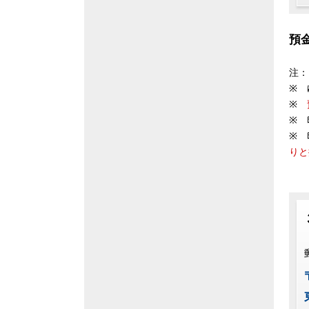
預
注：
※ 
※
※ 
※ 
りと