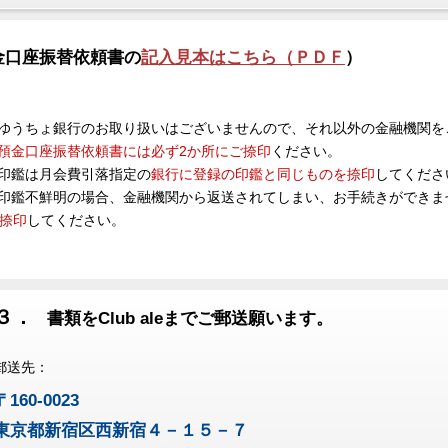
金口座振替依頼書の
記入見本はこちら（ＰＤＦ
）
ゆうちょ銀行のお取り扱いはございませんので、それ以外の金融機関を
預金口座振替依頼書には必ず2か所にご捺印
ください。
印鑑は月会費引落指定の
銀行に登録の印鑑と同
じ
ものを捺印
してくださ
印鑑不鮮明の場合、金融機関から返送されてしまい、お手続きができま
捺印
してください。
３．
書類をClub aleまでご郵送願います。
郵送先：
〒160-0023
東京都新宿区西新宿４－１５－７