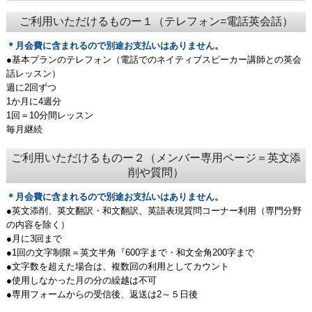
ご利用いただけるものー１（テレフォン=電話英会話）
＊月会費に含まれるので別途お支払いはありません。
●基本プランのテレフォン（電話でのネイティブスピーカー講師との英会
話レッスン）
週に2回ずつ
1か月に4週分
1回＝10分間レッスン
毎月継続
ご利用いただけるものー２（メンバー専用ページ＝英文添
削や質問）
＊月会費に含まれるので別途お支払いはありません。
●英文添削、英文翻訳・和文翻訳、英語表現質問コーナー利用（専門分野
の内容を除く）
●月に3回まで
●1回の文字制限＝英文半角『600字まで・和文全角200字まで
●文字数を超えた場合は、複数回の利用としてカウント
●使用しなかった月の分の繰越は不可
●専用フォームからの受信後、返送は2～５日後