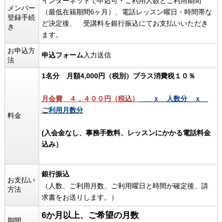
インターネットで申込可・ご利用人数とご利用期間
メンバー
（最低在籍期間6ヶ月）、電話レッスン曜日・時間帯な
登録手続
ど決定後、 受講料を銀行振込にてお支払いいただき
き
ます。
お申込方
申込フォーム
入力送信
法
1名分 月額4,000円（税別）プラス消費税１０％
月会費 ４，４００円（税込）
ｘ 人数分 ｘ
ご利用月数分
料金
(入会金なし、事務手数料、レッスンにかかる電話料金
込み）
銀行振込
お支払い
（人数、ご利用月数、ご利用曜日と時間が確定後、請
方法
求書をお送りします。）
6か月以上、ご希望の月数
期間