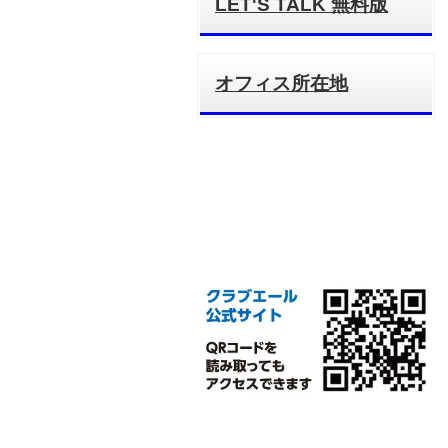
LET'S TALK 無料版
オフィス所在地