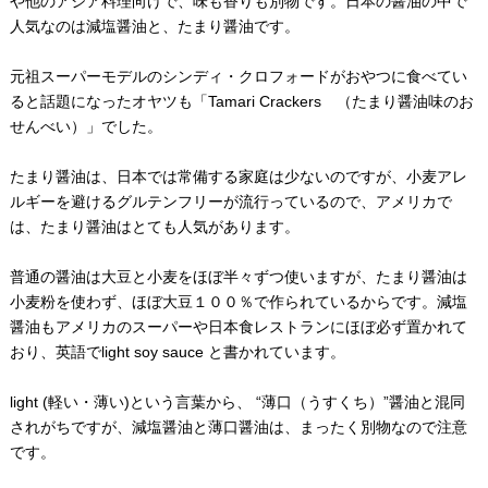
や他のアジア料理向けで、味も香りも別物です。日本の醤油の中で
人気なのは減塩醤油と、たまり醤油です。
元祖スーパーモデルのシンディ・クロフォードがおやつに食べてい
ると話題になったオヤツも「Tamari Crackers （たまり醤油味のお
せんべい）」でした。
たまり醤油は、日本では常備する家庭は少ないのですが、小麦アレ
ルギーを避けるグルテンフリーが流行っているので、アメリカで
は、たまり醤油はとても人気があります。
普通の醤油は大豆と小麦をほぼ半々ずつ使いますが、たまり醤油は
小麦粉を使わず、ほぼ大豆１００％で作られているからです。減塩
醤油もアメリカのスーパーや日本食レストランにほぼ必ず置かれて
おり、英語でlight soy sauce と書かれています。
light (軽い・薄い)という言葉から、 “薄口（うすくち）”醤油と混同
されがちですが、減塩醤油と薄口醤油は、まったく別物なので注意
です。