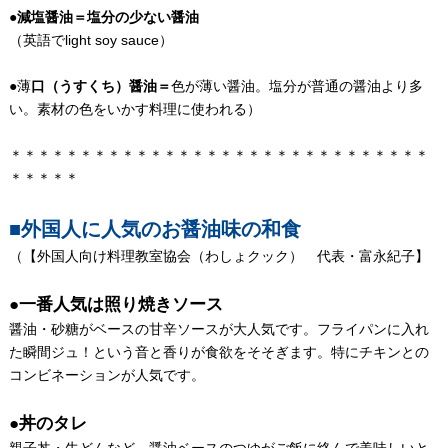
●減塩醤油＝塩分の少ない醤油
（英語でlight soy sauce）
●薄
口（うすくち）醤油＝
色が薄い醤油。塩分が普通の醤油より多
い。素材の色をいかす料理に使われる）
＊＊＊＊＊＊＊＊＊＊＊＊＊＊＊＊＊＊＊＊＊＊＊＊＊＊＊＊＊＊
＊＊＊＊＊
■外国人に人気のお醤油味の和食
（【外国人向け料理教室協会（わしょクック） 代表・富永紀子】
●一番人気は照り焼きソース
醤油・砂糖がベースの甘辛ソースが大人気です。フライパンに入れ
た瞬間ジュ！という音と香りが食欲をそそぎます。特にチキンとの
コンビネーションが人気です。
●丼のタレ