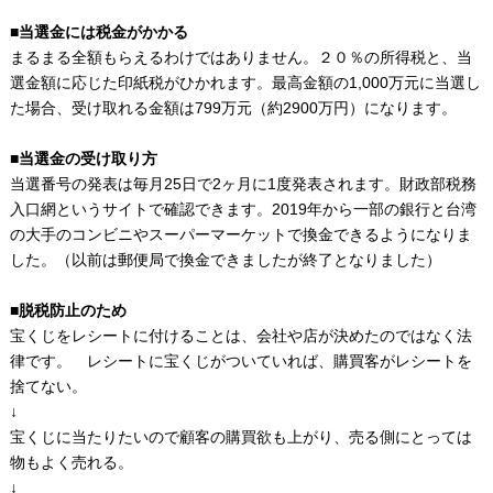
■当選金には税金がかかる
まるまる全額もらえるわけではありません。２０％の所得税と、当
選金額に応じた印紙税がひかれます。最高金額の1,000万元に当選し
た場合、受け取れる金額は799万元（約2900万円）になります。
■当選金の受け取り方
当選番号の発表は毎月25日で2ヶ月に1度発表されます。財政部税務
入口網というサイトで確認できます。2019年から一部の銀行と台湾
の大手のコンビニやスーパーマーケットで換金できるようになりま
した。（以前は郵便局で換金できましたが終了となりました）
■脱税防止のため
宝くじをレシートに付けることは、会社や店が決めたのではなく法
律です。 レシートに宝くじがついていれば、購買客がレシートを
捨てない。
↓
宝くじに当たりたいので顧客の購買欲も上がり、売る側にとっては
物もよく売れる。
↓