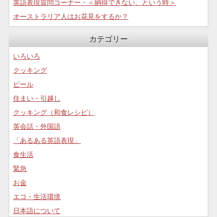
英語表現質問コーナー・＜納得できない、という時＞
オーストラリア人はお花見をするか？
カテゴリー
いろいろ
クッキング
ビール
住まい・引越し
クッキング（和食レシピ）
英会話・外国語
「あるある英語表現」
食生活
緊急
お金
エコ・生活環境
日本語について