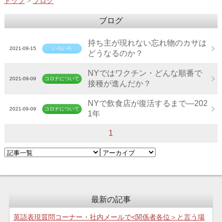
トップ
>
ブログ
ブログ
持ち主が現れない忘れ物のカサは
2021-09-15
いろいろ
どうなるのか？
NYではワクチン・どんな順番で
2021-09-09
コロナについて
接種が進んだか？
NYで飲食店が復活するまで―202
2021-09-09
コロナについて
1年
1
最新の記事
英語表現質問コーナー・社内メールで<関係者各位＞と言う場