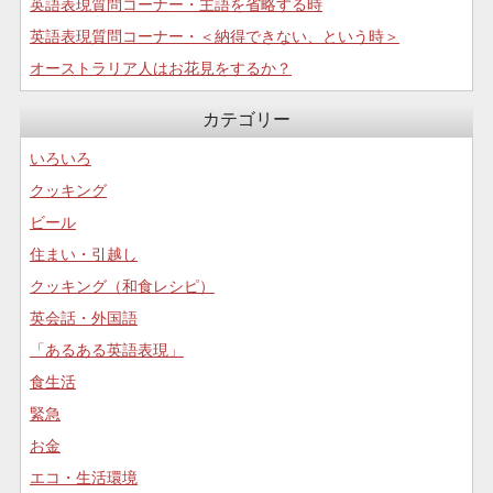
英語表現質問コーナー・主語を省略する時
英語表現質問コーナー・＜納得できない、という時＞
オーストラリア人はお花見をするか？
カテゴリー
いろいろ
クッキング
ビール
住まい・引越し
クッキング（和食レシピ）
英会話・外国語
「あるある英語表現」
食生活
緊急
お金
エコ・生活環境