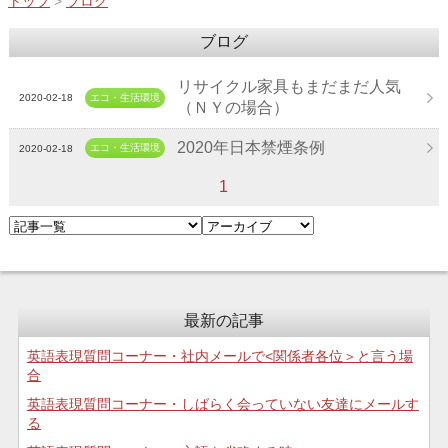
トップ
>
ブログ
ブログ
リサイクル家具もまだまだ人気
2020-02-18
エコ・生活環境
（ＮＹの場合）
2020年日本禁煙条例
エコ・生活環境
2020-02-18
1
最新の記事
英語表現質問コーナー・社内メールで<関係者各位＞と言う場
合
英語表現質問コーナー・しばらく会っていない友達にメールす
る