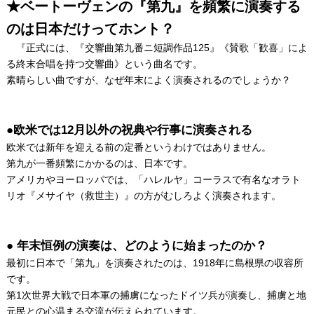
★ベートーヴェンの『第九』を頻繁に演奏する
のは日本だけってホント？
『正式には、『交響曲第九番ニ短調作品125』《賛歌「歓喜」によ
る終末合唱を持つ交響曲》という曲名です。
素晴らしい曲ですが、なぜ年末によく演奏されるのでしょうか？
●欧米では12月以外の祝典や行事に演奏される
欧米では新年を迎える前の定番というわけではありません。
第九が一番頻繁にかかるのは、日本です。
アメリカやヨーロッパでは、「ハレルヤ」コーラスで有名なオラト
リオ『メサイヤ（救世主）』の方がむしろよく演奏されます。
● 年末恒例の演奏は、どのように始まったのか？
最初に日本で「第九」を演奏されたのは、1918年に島根県の収容所
です。
第1次世界大戦で日本軍の捕虜になったドイツ兵が演奏し、捕虜と地
元民との心温まる交流が伝えられています。