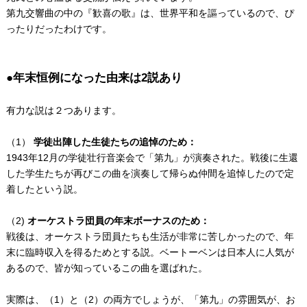
第九交響曲の中の『歓喜の歌』は、世界平和を謳っているので、ぴ
ったりだったわけです。
●年末恒例になった由来は2説あり
有力な説は２つあります。
（1）
学徒出陣した生徒たちの追悼のため：
1943年12月の学徒壮行音楽会で「第九」が演奏された。戦後に生還
した学生たちが再びこの曲を演奏して帰らぬ仲間を追悼したので定
着したという説。
（2)
オーケストラ団員の年末ボーナスのため：
戦後は、オーケストラ団員たちも生活が非常に苦しかったので、年
末に臨時収入を得るためとする説。ベートーベンは日本人に人気が
あるので、皆が知っているこの曲を選ばれた。
実際は、（1）と（2）の両方でしょうが、「第九」の雰囲気が、お