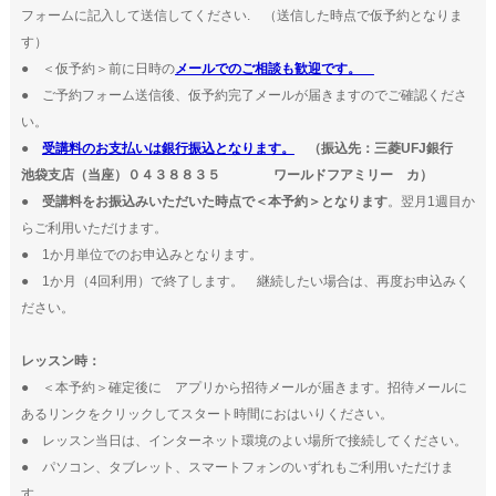
フォームに記入して送信してください. （送信した時点で仮予約となりま
す）
● ＜仮予約＞前に日時の
メールでのご相談も歓迎です。
● ご予約フォーム送信後、仮予約完了メールが届きますのでご確認くださ
い。
●
受講料のお支払いは銀行振込となります。
（振込先：三菱UFJ銀行
池袋支店（当座）０４３８８３５ ワールドフアミリー カ）
●
受講料をお振込みいただいた時点で＜本予約＞となります
。翌月1週目か
らご利用いただけます。
● 1か月単位でのお申込みとなります。
● 1か月（4回利用）で終了します。 継続したい場合は、再度お申込みく
ださい。
レッスン時：
● ＜本予約＞確定後に アプリから招待メールが届きます。招待メールに
あるリンクをクリックしてスタート時間におはいりください。
● レッスン当日は、インターネット環境のよい場所で接続してください。
● パソコン、タブレット、スマートフォンのいずれもご利用いただけま
す。