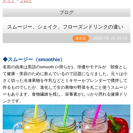
トップ
>
ブログ
ブログ
スムージー、シェイク、フローズンドリンクの違い
2020-05-25 15:10
食生活
◆スムージー（smoothie）
名前の由来は英語のsmooth (=滑らか)。俳優やモデルが 朝食とし
て健康・美容のために飲んでいるので話題になりました。元々は小
さく切った冷凍果物を牛乳などとミキサーかブレンダーで攪拌して
作るものでしたが、進化して生の果物や野菜を丸ごと使うスムージ
ーもあります。食物繊維を残し、栄養素がしっかり摂れる健康ドリ
ンクです。