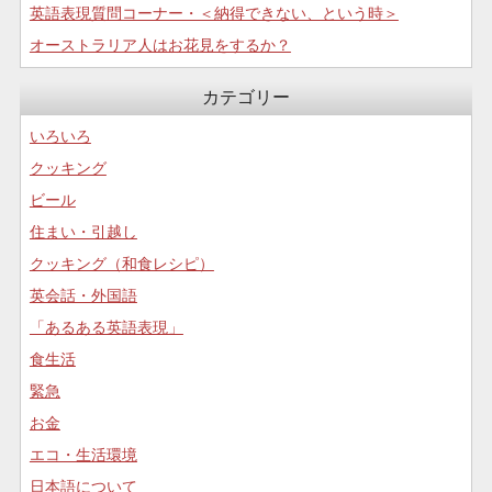
英語表現質問コーナー・＜納得できない、という時＞
オーストラリア人はお花見をするか？
カテゴリー
いろいろ
クッキング
ビール
住まい・引越し
クッキング（和食レシピ）
英会話・外国語
「あるある英語表現」
食生活
緊急
お金
エコ・生活環境
日本語について