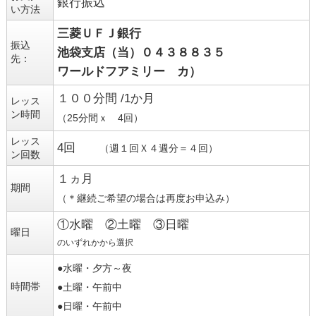
銀行振込
い方法
三菱ＵＦＪ銀行
振込
池袋支店（当）０４３８８３５
先：
ワールドフアミリー カ）
１００分間 /1か月
レッス
ン時間
（25分間ｘ 4回）
レッス
4回
（週１回Ｘ４週分＝４回）
ン回数
１ヵ月
期間
（＊継続ご希望の場合は再度お申込み）
①水曜 ②土曜 ③日曜
曜日
のいずれかから選択
●水曜・夕方～夜
時間帯
●土曜・午前中
●日曜・午前中